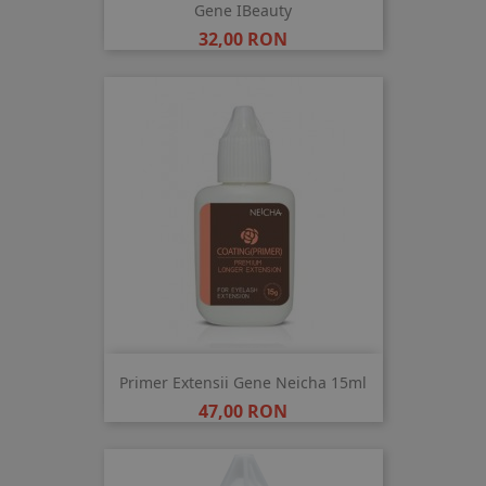
Gene IBeauty
Pret
32,00 RON
Primer Extensii Gene Neicha 15ml
Pret
47,00 RON