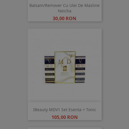
Balsam/Remover Cu Ulei De Masline
Neicha
Pret
30,00 RON
IBeauty MDV1 Set Esenta + Tonic
Pret
105,00 RON