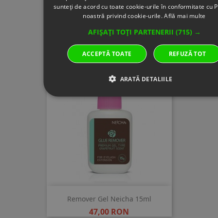
sunteți de acord cu toate cookie-urile în conformitate cu P
noastră privind cookie-urile.
Află mai multe
AFIȘAȚI TOȚI PARTENERII
(715) →
Sampon Gene IBeauty
Pret
43,00 RON
ACCEPTĂ TOATE
REFUZĂ TOT
ARATĂ DETALIILE
Remover Gel Neicha 15ml
Pret
47,00 RON