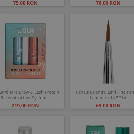
Pret
Pret
75,00 RON
76,00 RON
Laminare Brow & Lash Protein
Pensula Pentru Linii Fine Pe
Reconstruction System...
Laminare 14 ZOLA
Pret
Pret
219,00 RON
69,00 RON