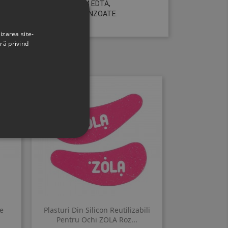
ONIUM CHLORIDE, DISODIUM EDTA,
ENOXYETHANOL, SODIUM BENZOATE.
izarea site-
ră privind
e
Plasturi Din Silicon Reutilizabili
Pentru Ochi ZOLA Roz...