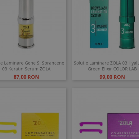
ie Laminare Gene Si Sprancene
Solutie Laminare ZOLA 03 Hyal
03 Keratin Serum ZOLA
Green Elixir COLOR LAB
Pret
Pret
87,00 RON
99,00 RON