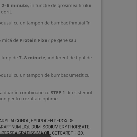
e
2–6 minute
, în funcție de grosimea firului
 dorit.
odusul cu un tampon de bumbac înmuiat în
te mică de
Protein Fixer
pe gene sau
e timp de
7–8 minute
, indiferent de tipul de
rodusul cu un tampon de bumbac umezit cu
iza doar în combinație cu
STEP 1
din sistemul
on pentru rezultate optime.
ARYL ALCOHOL, HYDROGEN PEROXIDE,
ARAFFINUM LIQUIDUM, SODIUM ERYTHORBATE,
 PERSEA GRATISSIMA OIL, CETEARETH-20,