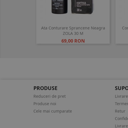
Ata Conturare Sprancene Neagra
Co
ZOLA 30 M
Pret
69,00 RON
PRODUSE
SUPO
Reduceri de pret
Livrare
Produse noi
Termeni
Cele mai cumparate
Retur
Confide
Livrare