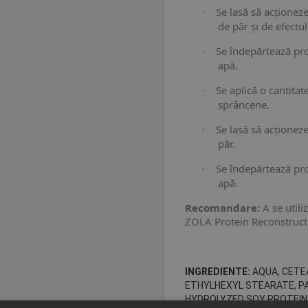
Se lasă să acționez
·
de păr și de efectul
Se îndepărtează pr
·
apă.
Se aplică o cantita
·
sprâncene.
Se lasă să acționez
·
păr.
Se îndepărtează p
·
apă.
Recomandare:
A se util
ZOLA Protein Reconstructi
INGREDIENTE:
AQUA, CETE
ETHYLHEXYL STEARATE, P
HYDROLYZED SOY PROTEIN,