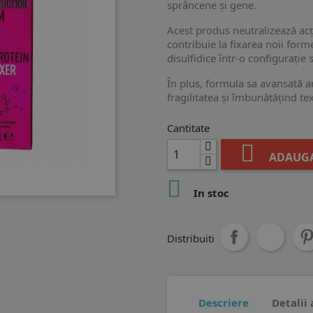
sprâncene și gene.
Acest produs neutralizează acț
contribuie la fixarea noii forme
disulfidice într-o configurație s
În plus, formula sa avansată ar
fragilitatea și îmbunătățind te
Cantitate

ADAUGA

In stoc
Distribuiti
Descriere
Detalii