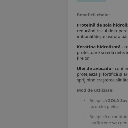
Beneficii cheie:
Proteină de soia hidroli
reducând riscul de rupere ș
îmbunătățește textura păr
Keratina hidrolizată -
r
protectoare și redă netezim
firelor.
Ulei de avocado -
conțin
protejează și fortifică și a
sprijinind creșterea sănăto
Mod de utilizare:
Se aplică
ZOLA Sav
·
proteka pielea
Se aplică o cantita
·
sprâncene sau gen