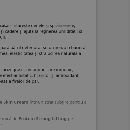
zată -
întărește genele și sprâncenele,
i cădere și ajută la reținerea umidității și
ului.
epară părul deteriorat și formează o barieră
ea, elasticitatea și strălucirea naturală a
e acizi grași și vitamine care înmoaie,
re efect antistatic, hrănitor și antioxidant,
asă a firelor de păr.
e Skin Cream
într-un strat subțire pentru a
te mică de
Protein Strong Lifting
pe
e