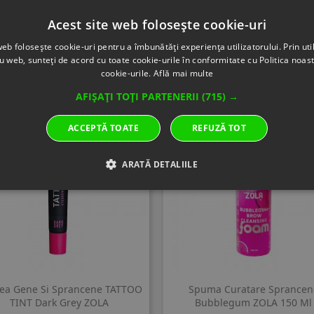
PHOSPHORIC ACID, CETRIM
HYDROLYZED KERATIN, PH
Acest site web folosește cookie-uri
web folosește cookie-uri pentru a îmbunătăți experiența utilizatorului. Prin util
ru web, sunteți de acord cu toate cookie-urile în conformitate cu Politica noast
cookie-urile.
Află mai multe
rie:
AFIȘAȚI TOȚI PARTENERII
(715) →
ACCEPTĂ TOATE
REFUZĂ TOT
ARATĂ DETALIILE
ea Gene Si Sprancene TATTOO
Spuma Curatare Sprancen
TINT Dark Grey ZOLA
Bubblegum ZOLA 150 Ml