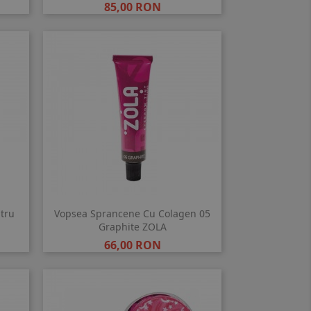
Pret
85,00 RON
ntru
Vopsea Sprancene Cu Colagen 05
Graphite ZOLA
Pret
66,00 RON