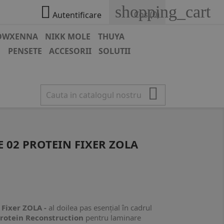
shopping_cart

Cos
(0)
Autentificare
OWXENNA
NIKK MOLE
THUYA
E
PENSETE
ACCESORII
SOLUTII

 02 PROTEIN FIXER ZOLA
 Fixer ZOLA -
al doilea pas esențial în cadrul
rotein Reconstruction
pentru laminare