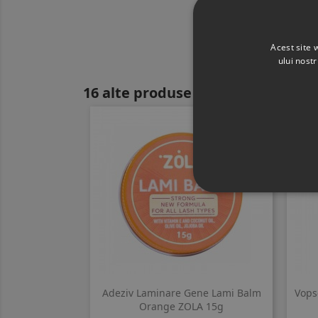
Acest site 
ului nost
16 alte produse in aceeasi catego
Adeziv Laminare Gene Lami Balm
Vops
Orange ZOLA 15g